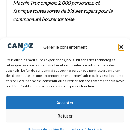
Machin Truc emploie 2 000 personnes, et
fabrique toutes sortes de bidules supers pour la
communauté bouzemontoise.
Gérer le consentement
En tant que nouvel utilisateur ou utilisatrice de WordPress,
vous devriez vous rendre sur
votre tableau de bord
pour
Pour offrir les meilleures expériences, nous utilisons des technologies
supprimer cette page et créer de nouvelles pages pour votre
telles que les cookies pour stocker et/ou accéder aux informations des
contenu. Amusez-vous bien !
appareils. Le fait de consentir à ces technologies nous permettra de traiter
des données telles que le comportement de navigation ou les ID uniques sur
ce site. Le fait de ne pas consentir ou de retirer son consentement peut avoir
Conditions générales
un effet négatif sur certaines caractéristiques et fonctions.
Politique de confidentialité
Politique de cookies (UE)
Accepter
Politique de Remboursement, Retours et Délais
de Livraison
Refuser
Copyright © 2026
Canoz
Politique de cookies
Politique de confidentialité